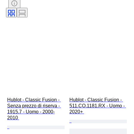
Lunghezza del cinturino dell’orologio
Materiale del cinturino dell’orologio
Diametro della cassa
Modello
Hublot - Classic Fusion - 
Hublot - Classic Fusion - 
Senza prezzo di riserva - 
511.CO.1181.RX - Uomo - 
1915.7 - Uomo - 2000-
2020+ 
2010 