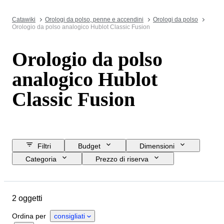
Catawiki
Orologi da polso, penne e accendini
Orologi da polso
Orologio da polso analogico Hublot Classic Fusion
Orologio da polso
analogico Hublot
Classic Fusion
Filtri
Budget
Dimensioni
Categoria
Prezzo di riserva
Acquista subito
Data di chiusura
Ubicazione
Marchio
2 oggetti
Oggetto
Materiale
Genere
Condizioni
Periodo
Colore
Ordina per
consigliati
Movimento dell'orologio