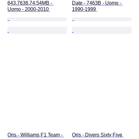
643.7638.74.54MB - 
Date - 7463B - Uomo - 
Uomo - 2000-2010 
1990-1999 
Oris - Williams F1 Team - 
Oris - Divers Sixty Five 