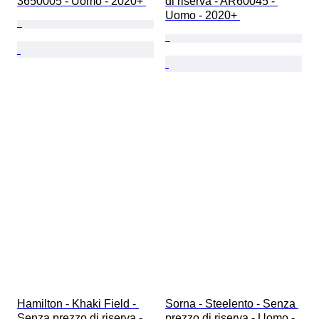
3650005 - Uomo - 2020+ 
di riserva - AR60045 - 
Uomo - 2020+ 
Hamilton - Khaki Field - 
Sorna - Steelento - Senza 
Senza prezzo di riserva - 
prezzo di riserva - Uomo - 