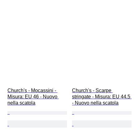
Church's - Mocassini - 
Church's - Scarpe 
Misura: EU 46 - Nuovo 
stringate - Misura: EU 44.5 
nella scatola
- Nuovo nella scatola