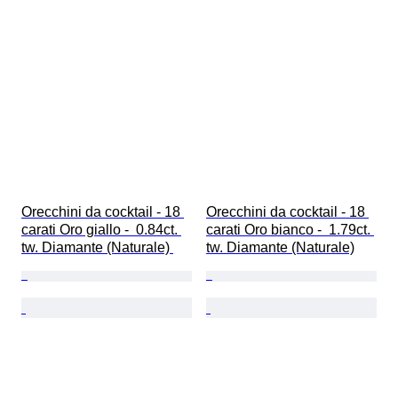
Tipo di diamante
Trattamento
Trasparenza della pietra preziosa
Qualità della superficie della perla
Lucentezza della perla
Orecchini da cocktail - 18 
Orecchini da cocktail - 18 
carati Oro giallo -  0.84ct. 
carati Oro bianco -  1.79ct. 
tw. Diamante (Naturale) 
tw. Diamante (Naturale)