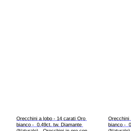
Orecchini a lobo - 14 carati Oro 
Orecchini 
bianco -  0.49ct. tw. Diamante 
bianco -  
(Naturale) - Orecchini in oro con 
(Naturale)