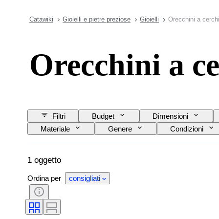
Catawiki
Gioielli e pietre preziose
Gioielli
Orecchini a cerchi
Orecchini a ce
Filtri
Budget
Dimensioni
Materiale
Genere
Condizioni
Gamma di colore
Colore esatto
T
1 oggetto
Ordina per
consigliati