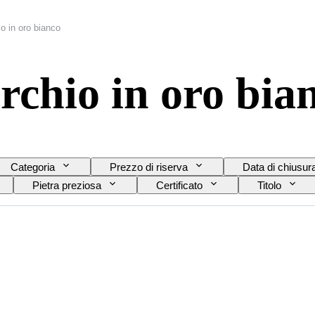
o in oro bianco
rchio in oro bia
Categoria
Prezzo di riserva
Data di chiusur
Pietra preziosa
Certificato
Titolo
rasparenza della pietra preziosa
Tipo di diamante