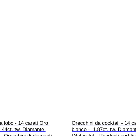
a lobo - 14 carati Oro 
Orecchini da cocktail - 14 ca
0.44ct. tw. Diamante 
bianco -  1.87ct. tw. Diaman
 - Orecchini di diamanti
(Naturale) - Pendenti certif