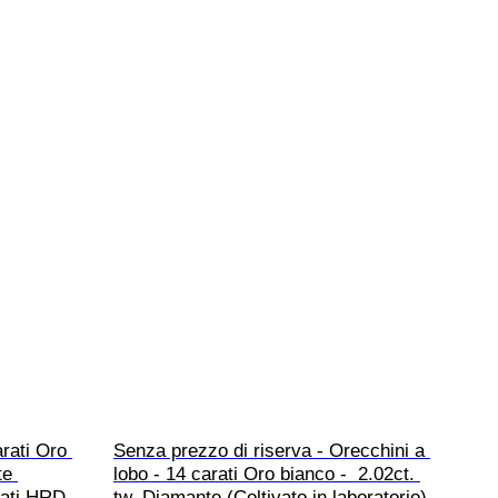
rati Oro 
Senza prezzo di riserva - Orecchini a 
te 
lobo - 14 carati Oro bianco -  2.02ct. 
icati HRD
tw. Diamante (Coltivato in laboratorio) 