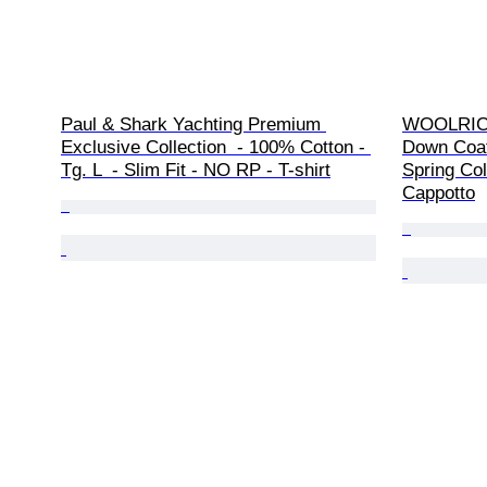
Paul & Shark Yachting Premium 
WOOLRICH
Exclusive Collection  - 100% Cotton - 
Down Coat
Tg. L  - Slim Fit - NO RP - T-shirt
Spring Col
Cappotto