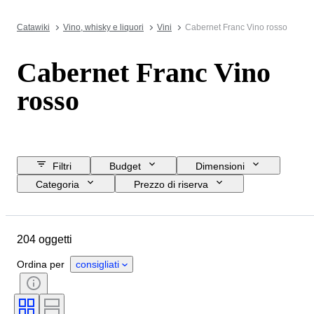
Catawiki
Vino, whisky e liquori
Vini
Cabernet Franc Vino rosso
Cabernet Franc Vino
rosso
Filtri
Budget
Dimensioni
Categoria
Prezzo di riserva
Data di chiusura
Ubicazione
Oggetto
Paese d’origine
204 oggetti
Condizioni
Accessori
Formato della bottiglia
Ordina per
consigliati
Regione vinicola
Vitigni
Denominazione del vino / Classificazione
Livello di riempimento del vino