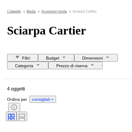
Catawiki
Moda
Accessori moda
Sciarpa Cartier
Sciarpa Cartier
Filtri
Budget
Dimensioni
Categoria
Prezzo di riserva
Data di chiusura
Ubicazione
Marchio
Oggetto
4 oggetti
Paese d’origine
Materiale
Condizioni
Epoca
Ordina per
consigliati