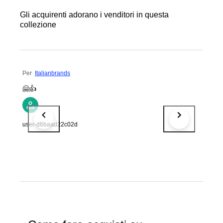
Gli acquirenti adorano i venditori in questa
collezione
Per
Italianbrands
🤗👍
user-d6baad22c02d