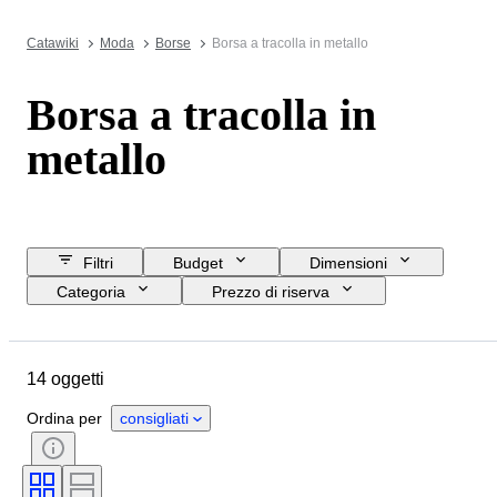
Catawiki
Moda
Borse
Borsa a tracolla in metallo
Borsa a tracolla in
metallo
Filtri
Budget
Dimensioni
Categoria
Prezzo di riserva
Data di chiusura
Ubicazione
Marchio
Oggetto
Materiale
14 oggetti
Condizioni
Colore
Taglia
Epoca
Motivo
Ordina per
consigliati
Accessori inclusi
Modello