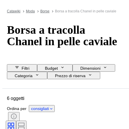
Catawiki
Moda
Borse
Borsa a tracolla Chanel in pelle caviale
Borsa a tracolla
Chanel in pelle caviale
Filtri
Budget
Dimensioni
Categoria
Prezzo di riserva
Data di chiusura
Ubicazione
Marchio
Oggetto
Materiale
6 oggetti
Condizioni
Colore
Taglia
Epoca
Accessori inclusi
Ordina per
consigliati
Modello