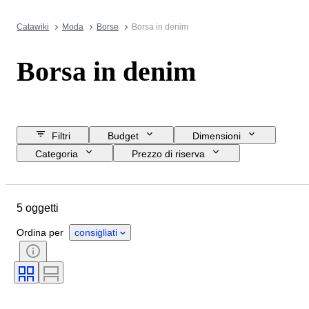
Catawiki
Moda
Borse
Borsa in denim
Borsa in denim
Filtri
Budget
Dimensioni
Categoria
Prezzo di riserva
Data di chiusura
Ubicazione
Marchio
Oggetto
Materiale
5 oggetti
Condizioni
Colore
Taglia
Epoca
Modello
Ordina per
consigliati