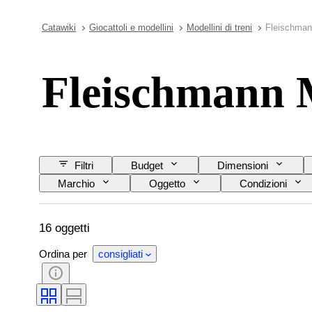
Catawiki
Giocattoli e modellini
Modellini di treni
Fleischmann
Fleischmann M
Filtri
Budget
Dimensioni
Marchio
Oggetto
Condizioni
Epoca
16 oggetti
Ordina per
consigliati