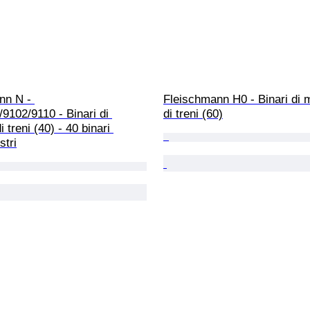
nn N - 
Fleischmann H0 - Binari di m
9102/9110 - Binari di 
di treni (60)
i treni (40) - 40 binari 
stri