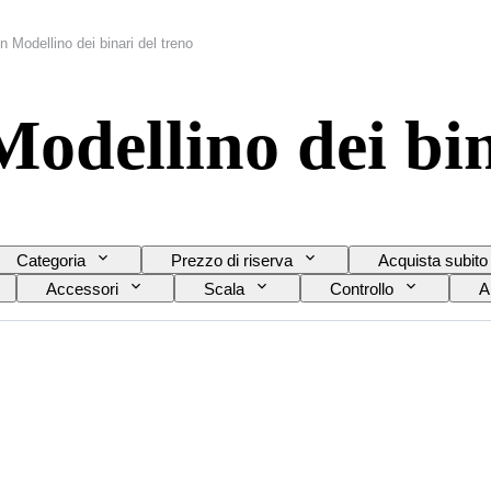
 Modellino dei binari del treno
odellino dei bin
Categoria
Prezzo di riserva
Acquista subito
Accessori
Scala
Controllo
A