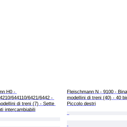
nn H0 - 
Fleischmann N - 9100 - Binar
4210/644110/6421/6442 - 
modellini di treni (40) - 40 bi
odellini di treni (7) - Sette 
Piccolo destri
i intercambiabili