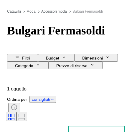
Catawiki
Moda
Accessori moda
Bulgari Fermasoldi
Bulgari Fermasoldi
Filtri
Budget
Dimensioni
Categoria
Prezzo di riserva
Data di chiusura
Ubicazione
Marchio
Oggetto
1 oggetto
Paese d’origine
Materiale
Condizioni
Colore
Epoca
Ordina per
consigliati