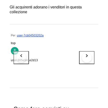
Gli acquirenti adorano i venditori in questa
collezione
Per
user-7cb04503202a
top
user-905e941e2d13