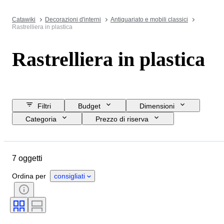
Catawiki
Decorazioni d'interni
Antiquariato e mobili classici
Rastrelliera in plastica
Rastrelliera in plastica
Filtri
Budget
Dimensioni
Categoria
Prezzo di riserva
Data di chiusura
Ubicazione
Marchio
Oggetto
7 oggetti
Paese d’origine
Materiale
Condizioni
Periodo
Stile
Ordina per
consigliati
Colore
Epoca