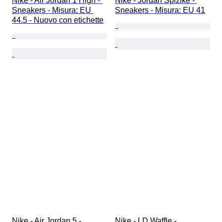
Nike - Air Jordan 1 High - 
Nike - Jordan Spizike - 
Sneakers - Misura: EU 
Sneakers - Misura: EU 41
44.5 - Nuovo con etichette
Nike - Air Jordan 5 - 
Nike - LD Waffle - 