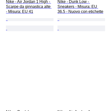
Nike - Air Jordan 1 High - 
Nike - Dunk Low - 
Scarpe da ginnastica alte 
Sneakers - Misura: EU 
- Misura: EU 41
36.5 - Nuovo con etichette