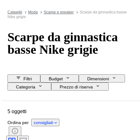
Catawiki
Moda
Scarpe e sneaker
Scarpe da ginnastica basse
Nike grigie
Scarpe da ginnastica
basse Nike grigie
Filtri
Budget
Dimensioni
Categoria
Prezzo di riserva
Data di chiusura
Ubicazione
Marchio
Oggetto
5 oggetti
Paese d’origine
Materiale
Genere
Condizioni
Colore
Ordina per
consigliati
Epoca
Accessori inclusi
Modello
Misura di scarpe