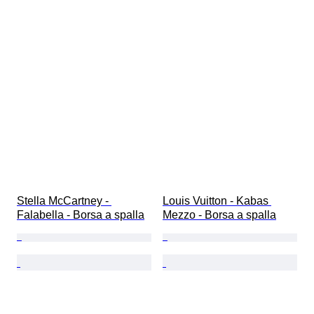
Stella McCartney - 
Louis Vuitton - Kabas 
Falabella - Borsa a spalla
Mezzo - Borsa a spalla