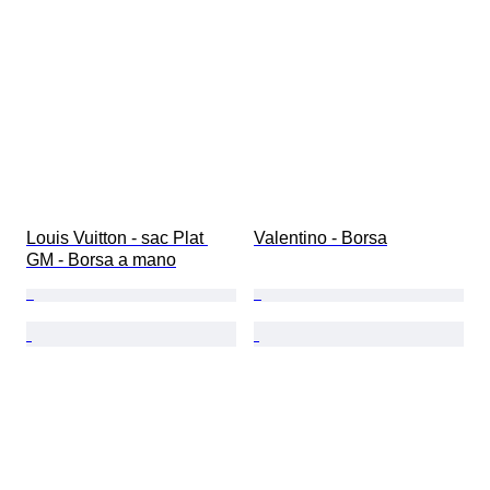
Louis Vuitton - sac Plat 
Valentino - Borsa
GM - Borsa a mano