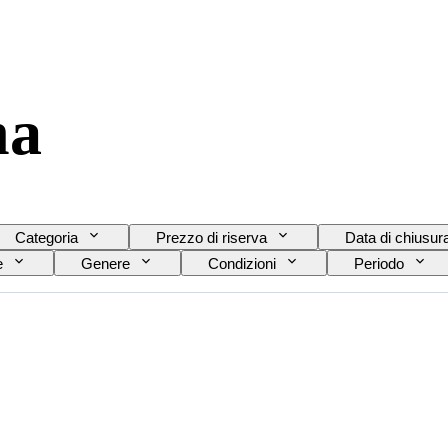
na
Categoria
Prezzo di riserva
Data di chiusur
e
Genere
Condizioni
Periodo
zza
Gamma di colore
Colore esatto
to
Trasparenza della pietra preziosa
Epoca