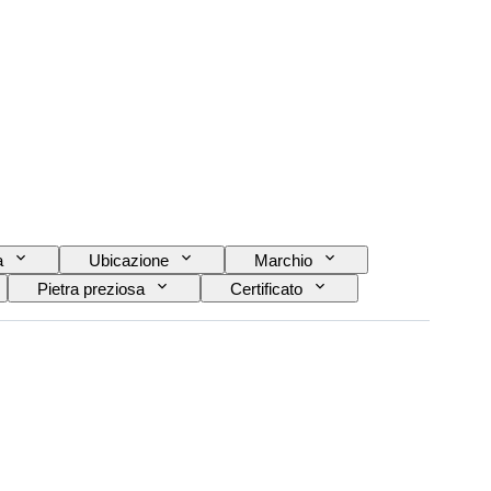
a
Ubicazione
Marchio
Pietra preziosa
Certificato
Tipo di diamante
Lucentezza della perla