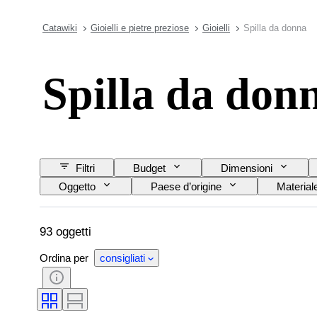
Catawiki
Gioielli e pietre preziose
Gioielli
Spilla da donna
Spilla da don
Filtri
Budget
Dimensioni
Oggetto
Paese d’origine
Material
Titolo
Stile
Taglio
Pure
Qualità della superficie della perla
Trattamen
93 oggetti
Ordina per
consigliati