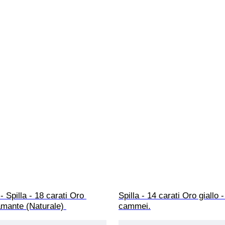
- Spilla - 18 carati Oro 
Spilla - 14 carati Oro giallo -
mante (Naturale) 
cammei.