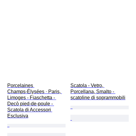
Porcelaines 
Scatola - Vetro, 
Champs‑Élysées · Paris, 
Porcellana, Smalto - 
Limoges - Fiaschetta - 
scatoline di soprammobili
Decò pied-de-poule - 
Scatola di Accessori 
Esclusiva