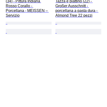
(34) - Pittura Indiana 
Tazza e piattino (22) - 
Rosso Corallo - 
Großer Ausschnitt⁠ - 
Porcellana - MEISSEN – 
porcellana a pasta dura - 
Servizio
Almond Tree 22 pezzi