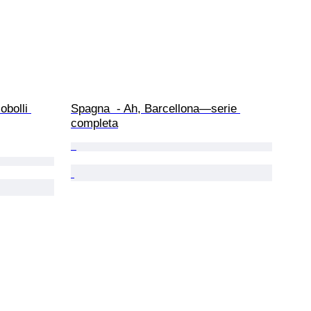
obolli 
Spagna  - Ah, Barcellona—serie 
completa