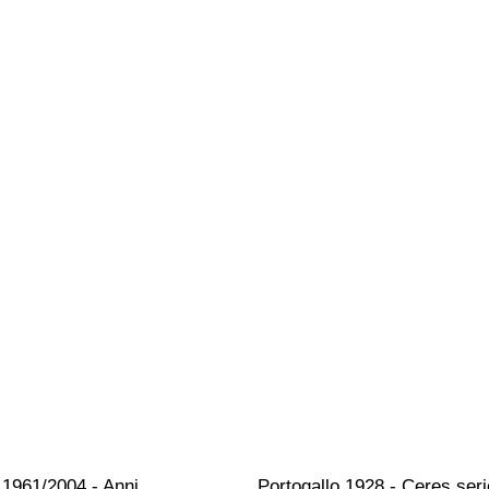
 1961/2004 - Anni 
Portogallo 1928 - Ceres seri