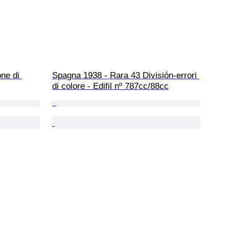
ne di 
Spagna 1938 - Rara 43 División-errori 
di colore - Edifil nº 787cc/88cc