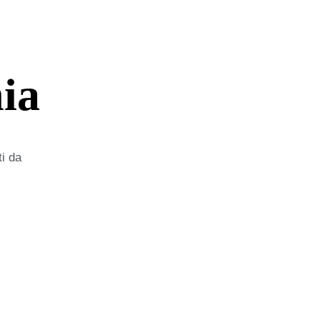
nia
ti da