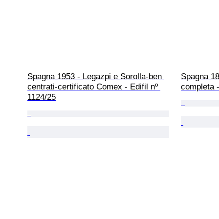
Spagna 1953 - Legazpi e Sorolla-ben 
Spagna 187
centrati-certificato Comex - Edifil nº 
completa 
1124/25