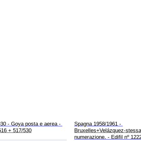
30 - Goya posta e aerea - 
Spagna 1958/1961 - 
/516 + 517/530
Bruxelles+Velázquez-stessa
numerazione. - Edifil nº 122