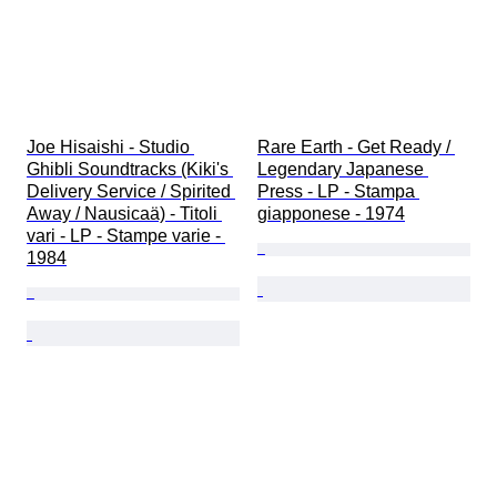
Joe Hisaishi - Studio 
Rare Earth - Get Ready / 
Ghibli Soundtracks (Kiki's 
Legendary Japanese 
Delivery Service / Spirited 
Press - LP - Stampa 
Away / Nausicaä) - Titoli 
giapponese - 1974
vari - LP - Stampe varie - 
1984