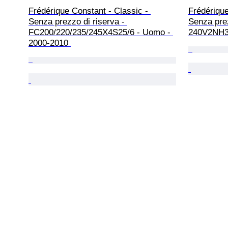
Frédérique Constant - Classic - 
Frédérique
Senza prezzo di riserva - 
Senza prez
FC200/220/235/245X4S25/6 - Uomo - 
240V2NH3B
2000-2010 