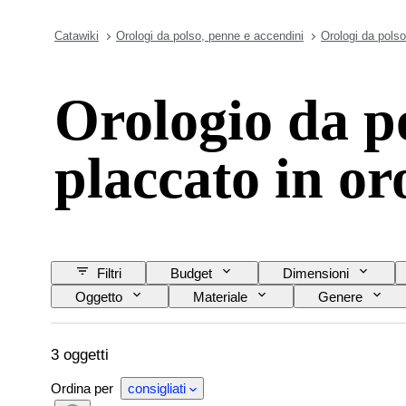
Catawiki
Orologi da polso, penne e accendini
Orologi da polso
Orologio da p
placcato in or
Filtri
Budget
Dimensioni
Oggetto
Materiale
Genere
Materiale del cinturino dell’orologio
Lunghezza 
3 oggetti
Ordina per
consigliati