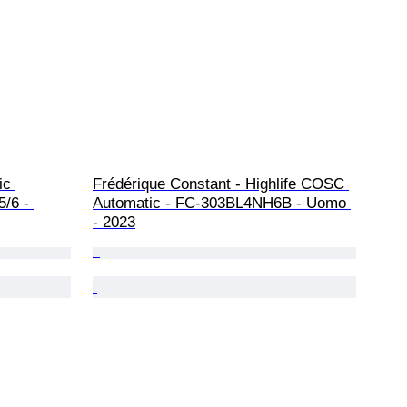
ic 
Frédérique Constant - Highlife COSC 
/6 - 
Automatic - FC-303BL4NH6B - Uomo 
- 2023