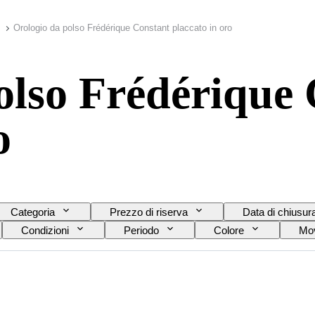
Orologio da polso Frédérique Constant placcato in oro
olso Frédérique
o
Categoria
Prezzo di riserva
Data di chiusur
Condizioni
Periodo
Colore
Mov
del cinturino dell’orologio
Diametro della cassa