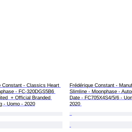
 Constant - Classics Heart 
Frédérique Constant - Manuf
nphase - FC-320DGS5B6 
Slimline - Moonphase - Auto
ted  + Official Branded 
Date - FC705X4S4/5/6 - Uo
g - Uomo - 2020
2020 