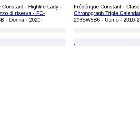
 Constant - Highlife Lady - 
Frédérique Constant - Class
zo di riserva - FC-
Chronograph Triple Calendar
 - Donna - 2020+ 
296SW5B6 - Uomo - 2010-2