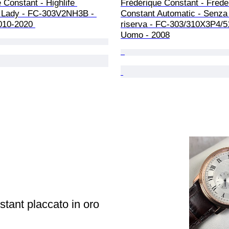
 Constant - Highlife 
Frédérique Constant - Frede
 Lady - FC-303V2NH3B - 
Constant Automatic - Senza 
010-2020 
riserva - FC-303/310X3P4/51
Uomo - 2008
tant placcato in oro