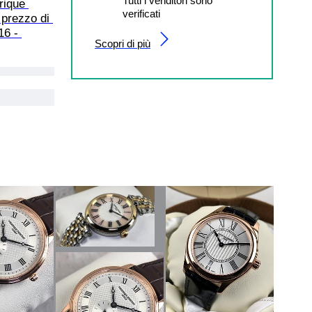
Tutti i venditori sono
rique 
verificati
prezzo di 
6 - 
Scopri di più