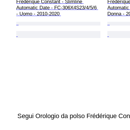
Frédérique Constant - Slimline 
Frédérique
Automatic Date - FC-306X4S23/4/5/6 
Automatic
- Uomo - 2010-2020 
Donna - 2
Segui Orologio da polso Frédérique Cons