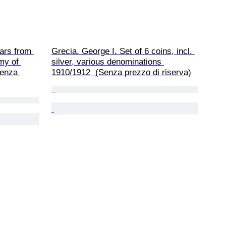
ars from 
Grecia. George I. Set of 6 coins, incl. 
my of 
silver, various denominations 
Senza 
1910/1912  (Senza prezzo di riserva)