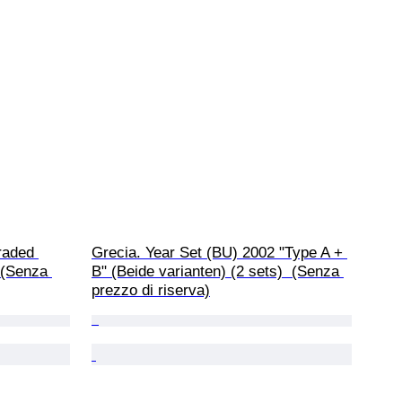
raded 
Grecia. Year Set (BU) 2002 "Type A + 
 (Senza 
B" (Beide varianten) (2 sets)  (Senza 
prezzo di riserva)