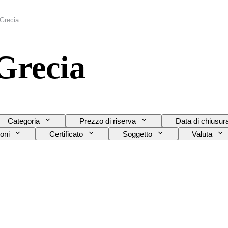
 Grecia
Grecia
Categoria
Prezzo di riserva
Data di chiusur
oni
Certificato
Soggetto
Valuta