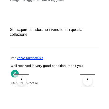
Gli acquirenti adorano i venditori in questa
collezione
Per
Zonos Numismatics
well received in very good condition. thank you
user-3995552bce7e