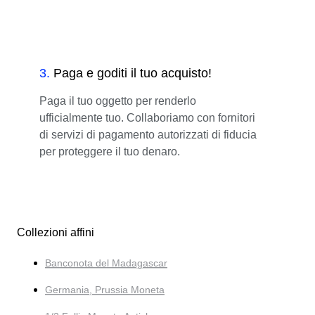
3
.
Paga e goditi il tuo acquisto!
Paga il tuo oggetto per renderlo
ufficialmente tuo. Collaboriamo con fornitori
di servizi di pagamento autorizzati di fiducia
per proteggere il tuo denaro.
Collezioni affini
Banconota del Madagascar
Germania, Prussia Moneta