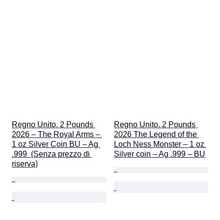
Regno Unito. 2 Pounds 
Regno Unito. 2 Pounds 
2026 – The Royal Arms – 
2026 The Legend of the 
1 oz Silver Coin BU – Ag 
Loch Ness Monster – 1 oz 
.999  (Senza prezzo di 
Silver coin – Ag .999 – BU
riserva)