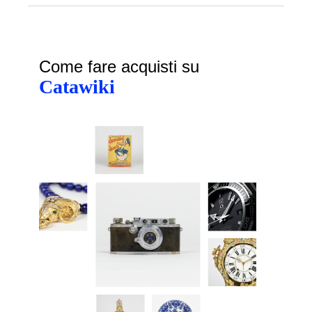
Come fare acquisti su
Catawiki