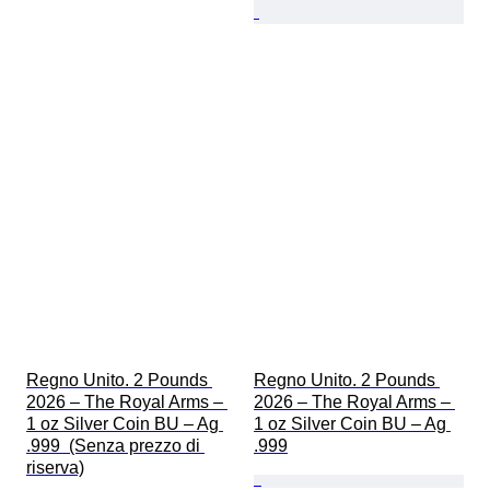
Regno Unito. 2 Pounds 
Regno Unito. 2 Pounds 
2026 – The Royal Arms – 
2026 – The Royal Arms – 
1 oz Silver Coin BU – Ag 
1 oz Silver Coin BU – Ag 
.999  (Senza prezzo di 
.999
riserva)