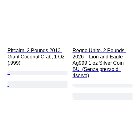
Pitcairn. 2 Pounds 2013 
Regno Unito. 2 Pounds 
Giant Coconut Crab, 1 Oz 
2026 – Lion and Eagle 
(.999)
Ag999 1 oz Silver Coin 
BU  (Senza prezzo di 
riserva)