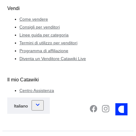
Vendi
Come vendere
Consigli per venditori
Linee guida per categoria
Termini di utilizzo per venditori
Programma di affiliazione
Diventa un Venditore Catawiki Live
Il mio Catawiki
Centro Assistenza