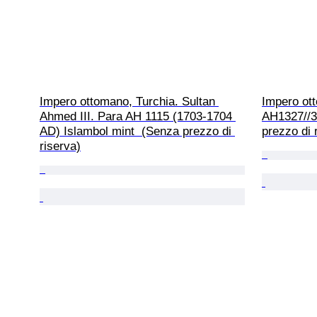
Impero ottomano, Turchia. Sultan 
Impero ot
Ahmed III. Para AH 1115 (1703-1704 
AH1327//3
AD) Islambol mint  (Senza prezzo di 
prezzo di 
riserva)