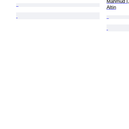
Mahmud I,
Altin