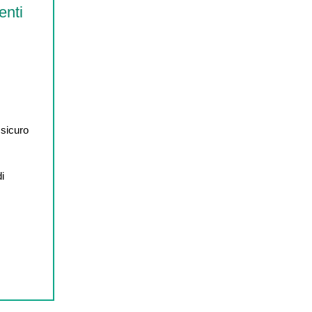
enti
 sicuro
di