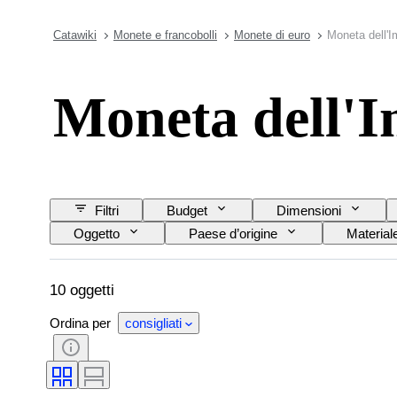
Catawiki
Monete e francobolli
Monete di euro
Moneta dell'
Moneta dell'
Filtri
Budget
Dimensioni
Oggetto
Paese d’origine
Material
Tipo di moneta
10 oggetti
Ordina per
consigliati