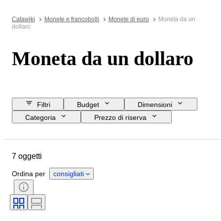
Catawiki
Monete e francobolli
Monete di euro
Moneta da un
dollaro
Moneta da un dollaro
Filtri
Budget
Dimensioni
Categoria
Prezzo di riserva
Data di chiusura
Ubicazione
Oggetto
Paese d’origine
7 oggetti
Materiale
Condizioni
Epoca
Tipo di moneta
Ordina per
consigliati