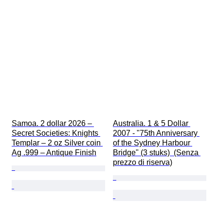
Samoa. 2 dollar 2026 – 
Australia. 1 & 5 Dollar 
Secret Societies: Knights 
2007 - "75th Anniversary 
Templar – 2 oz Silver coin 
of the Sydney Harbour 
Ag .999 – Antique Finish
Bridge" (3 stuks)  (Senza 
prezzo di riserva)