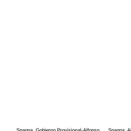
Spagna. Gobierno Provisional-Alfonso 
Spagna. Al