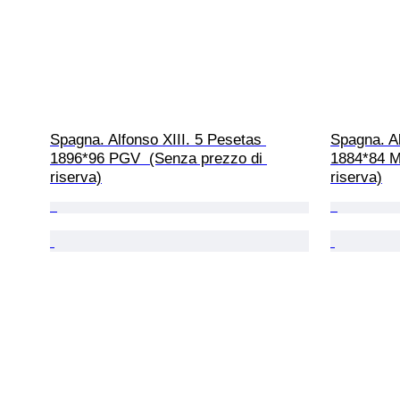
Spagna. Alfonso XIII. 5 Pesetas 
Spagna. Al
1896*96 PGV  (Senza prezzo di 
1884*84 M
riserva)
riserva)