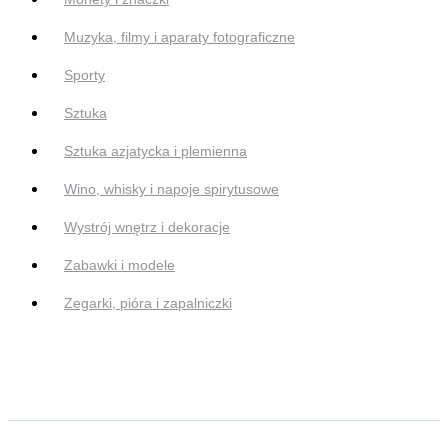
Muzyka, filmy i aparaty fotograficzne
Sporty
Sztuka
Sztuka azjatycka i plemienna
Wino, whisky i napoje spirytusowe
Wystrój wnętrz i dekoracje
Zabawki i modele
Zegarki, pióra i zapalniczki