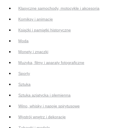
Klasyczne samochody, motocykle i akcesoria
Komiksy i animacje
Książki i pamiątki historyczne
Moda
Monety i znaczki
Muzyka, filmy i aparaty fotograficzne
Sporty
Sztuka
Sztuka azjatycka i plemienna
Wino, whisky i napoje spirytusowe
Wystrój wnętrz i dekoracje
Zabawki i modele