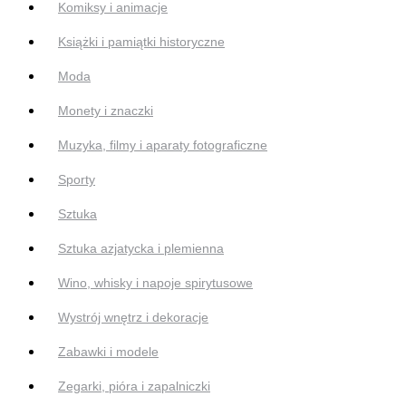
Komiksy i animacje
Książki i pamiątki historyczne
Moda
Monety i znaczki
Muzyka, filmy i aparaty fotograficzne
Sporty
Sztuka
Sztuka azjatycka i plemienna
Wino, whisky i napoje spirytusowe
Wystrój wnętrz i dekoracje
Zabawki i modele
Zegarki, pióra i zapalniczki