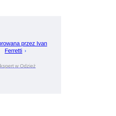
orowana przez
Ivan
Ferretti
kspert w Odzież