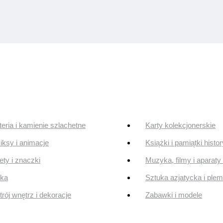
teria i kamienie szlachetne
Karty kolekcjonerskie
ksy i animacje
Książki i pamiątki histo
ty i znaczki
Muzyka, filmy i aparaty 
uka
Sztuka azjatycka i ple
rój wnętrz i dekoracje
Zabawki i modele