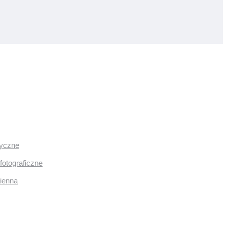
ryczne
fotograficzne
mienna