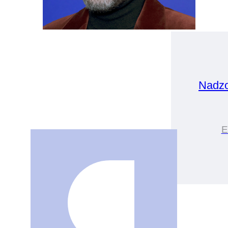
Nadz
E