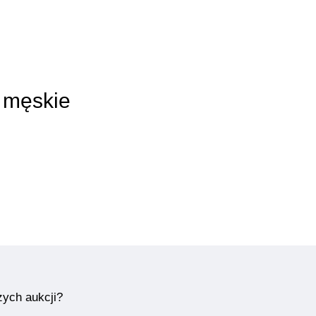
y męskie
zych aukcji?