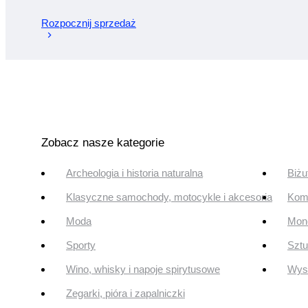
Rozpocznij sprzedaż
Zobacz nasze kategorie
Archeologia i historia naturalna
Biżu
Klasyczne samochody, motocykle i akcesoria
Komi
Moda
Mone
Sporty
Szt
Wino, whisky i napoje spirytusowe
Wyst
Zegarki, pióra i zapalniczki