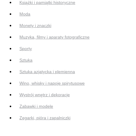
Książki i pamiątki historyczne
Moda
Monety i znaczki
Muzyka, filmy i aparaty fotograficzne
Sporty
Sztuka
Sztuka azjatycka i plemienna
Wino, whisky i napoje spirytusowe
Wystrój wnętrz i dekoracje
Zabawki i modele
Zegarki, pióra i zapalniczki