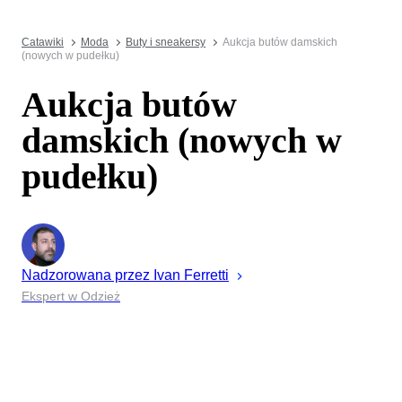
Catawiki
Moda
Buty i sneakersy
Aukcja butów damskich
(nowych w pudełku)
Aukcja butów
damskich (nowych w
pudełku)
Nadzorowana przez
Ivan
Ferretti
Ekspert w Odzież