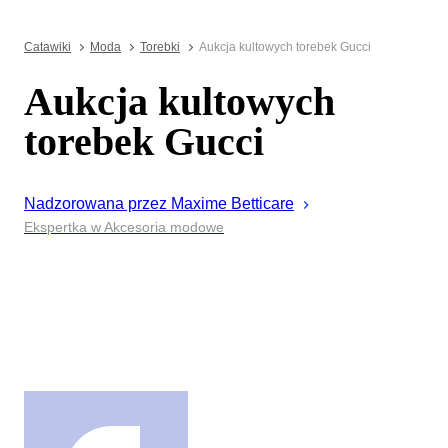
Catawiki
Moda
Torebki
Aukcja kultowych torebek Gucci
Aukcja kultowych
torebek Gucci
Nadzorowana przez
Maxime
Betticare
Ekspertka w Akcesoria modowe