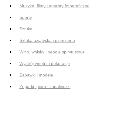
Muzyka, filmy i aparaty fotograficzne
Sporty
Sztuka
Sztuka azjatycka i plemienna
Wino, whisky i napoje spirytusowe
Wystrój wnętrz i dekoracje
Zabawki i modele
Zegarki, pióra i zapalniczki