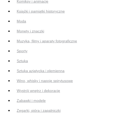
Komiksy i animacje
Książki i pamiątki historyczne
Moda
Monety i znaczki
Muzyka, filmy i aparaty fotograficzne
Sporty
Sztuka
Sztuka azjatycka i plemienna
Wino, whisky i napoje spirytusowe
Wystrój wnętrz i dekoracje
Zabawki i modele
Zegarki, pióra i zapalniczki