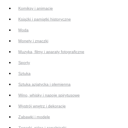
Komiksy i animacje
Książki i pamiątki historyczne
Moda
Monety i znaczki
Muzyka, filmy i aparaty fotograficzne
Sporty
Sztuka
Sztuka azjatycka i plemienna
Wino, whisky i napoje spirytusowe
Wystrój wnętrz i dekoracje
Zabawki i modele
Zegarki, pióra i zapalniczki