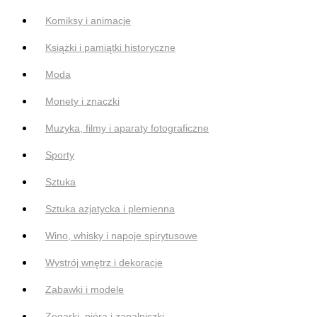
Komiksy i animacje
Książki i pamiątki historyczne
Moda
Monety i znaczki
Muzyka, filmy i aparaty fotograficzne
Sporty
Sztuka
Sztuka azjatycka i plemienna
Wino, whisky i napoje spirytusowe
Wystrój wnętrz i dekoracje
Zabawki i modele
Zegarki, pióra i zapalniczki