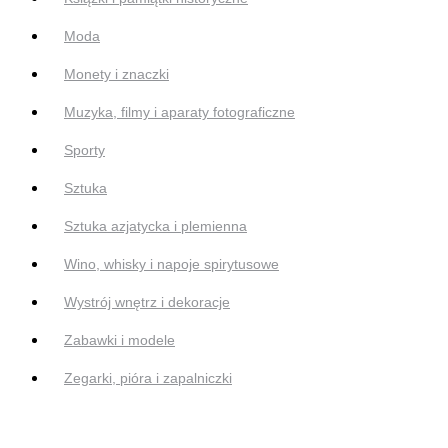
Moda
Monety i znaczki
Muzyka, filmy i aparaty fotograficzne
Sporty
Sztuka
Sztuka azjatycka i plemienna
Wino, whisky i napoje spirytusowe
Wystrój wnętrz i dekoracje
Zabawki i modele
Zegarki, pióra i zapalniczki