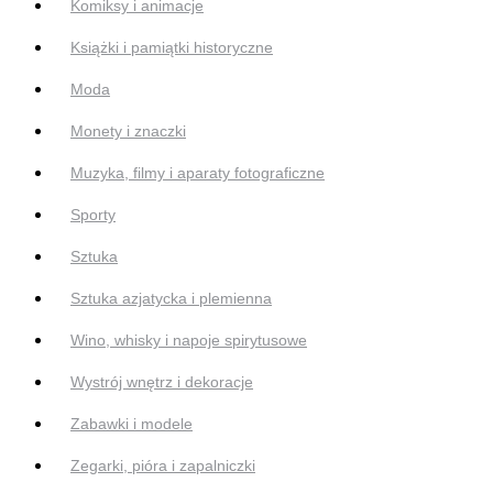
Komiksy i animacje
Książki i pamiątki historyczne
Moda
Monety i znaczki
Muzyka, filmy i aparaty fotograficzne
Sporty
Sztuka
Sztuka azjatycka i plemienna
Wino, whisky i napoje spirytusowe
Wystrój wnętrz i dekoracje
Zabawki i modele
Zegarki, pióra i zapalniczki