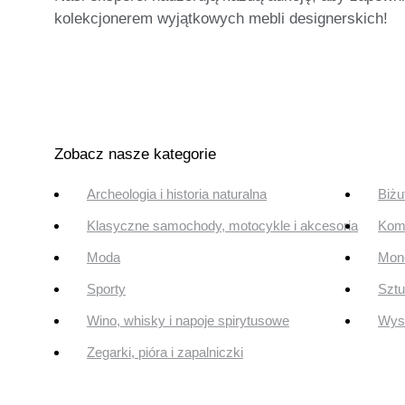
kolekcjonerem wyjątkowych mebli designerskich!
Zobacz nasze kategorie
Archeologia i historia naturalna
Biżu
Klasyczne samochody, motocykle i akcesoria
Komi
Moda
Mone
Sporty
Szt
Wino, whisky i napoje spirytusowe
Wyst
Zegarki, pióra i zapalniczki