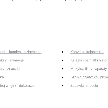
teria i kamienie szlachetne
Karty kolekcjonerskie
ksy i animacje
Książki i pamiątki histo
ty i znaczki
Muzyka, filmy i aparaty 
uka
Sztuka azjatycka i ple
rój wnętrz i dekoracje
Zabawki i modele