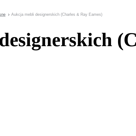
sne
Aukcja mebli designerskich (Charles & Ray Eames)
designerskich (