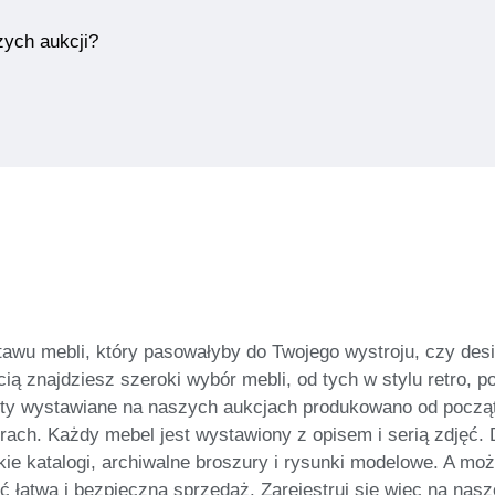
zych aukcji?
awu mebli, który pasowałyby do Twojego wystroju, czy desi
ią znajdziesz szeroki wybór mebli, od tych w stylu retro, p
ty wystawiane na naszych aukcjach produkowano od początk
ch. Każdy mebel jest wystawiony z opisem i serią zdjęć. Dla
kie katalogi, archiwalne broszury i rysunki modelowe. A m
 łatwą i bezpieczną sprzedaż. Zarejestruj się więc na nasze