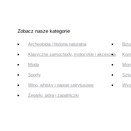
Zobacz nasze kategorie
Archeologia i historia naturalna
Biżu
Klasyczne samochody, motocykle i akcesoria
Komi
Moda
Mone
Sporty
Szt
Wino, whisky i napoje spirytusowe
Wyst
Zegarki, pióra i zapalniczki