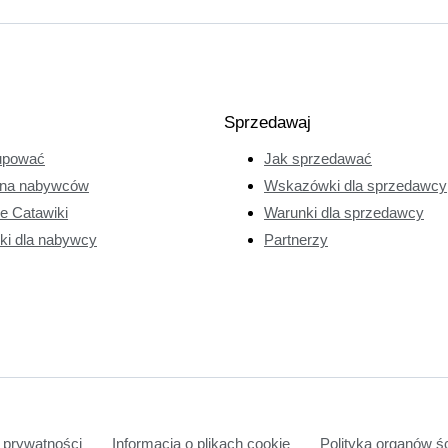
Sprzedawaj
upować
Jak sprzedawać
na nabywców
Wskazówki dla sprzedawcy
ie Catawiki
Warunki dla sprzedawcy
ki dla nabywcy
Partnerzy
 prywatności
Informacja o plikach cookie
Polityka organów ś