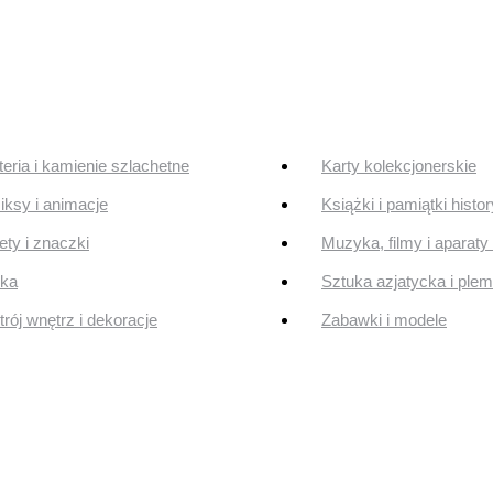
teria i kamienie szlachetne
Karty kolekcjonerskie
ksy i animacje
Książki i pamiątki histo
ty i znaczki
Muzyka, filmy i aparaty 
uka
Sztuka azjatycka i ple
rój wnętrz i dekoracje
Zabawki i modele