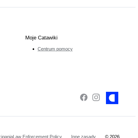
Moje Catawiki
Centrum pomocy
ciganiaLaw Enforcement Policy
Inne zasady
©
2026