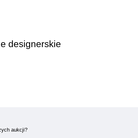
le designerskie
zych aukcji?