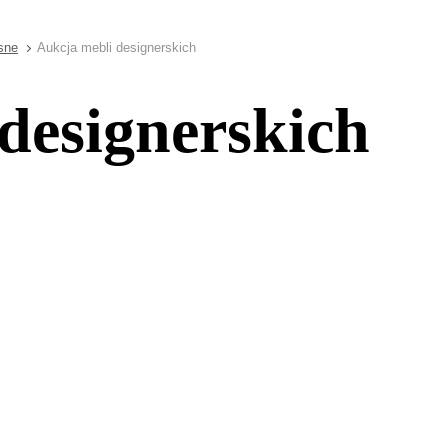
sne
Aukcja mebli designerskich
designerskich