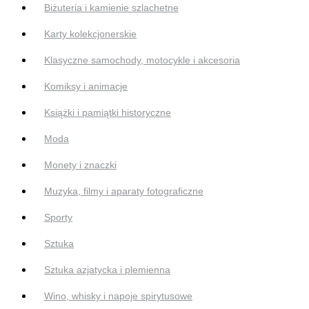
Biżuteria i kamienie szlachetne
Karty kolekcjonerskie
Klasyczne samochody, motocykle i akcesoria
Komiksy i animacje
Książki i pamiątki historyczne
Moda
Monety i znaczki
Muzyka, filmy i aparaty fotograficzne
Sporty
Sztuka
Sztuka azjatycka i plemienna
Wino, whisky i napoje spirytusowe