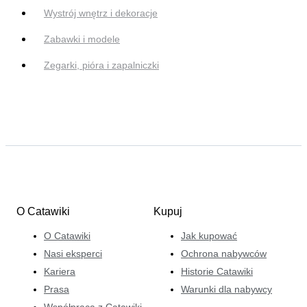
Wystrój wnętrz i dekoracje
Zabawki i modele
Zegarki, pióra i zapalniczki
O Catawiki
Kupuj
O Catawiki
Jak kupować
Nasi eksperci
Ochrona nabywców
Kariera
Historie Catawiki
Prasa
Warunki dla nabywcy
Współpraca z Catawiki