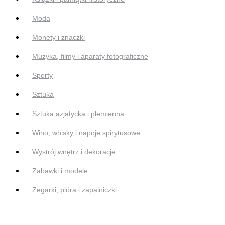
Moda
Monety i znaczki
Muzyka, filmy i aparaty fotograficzne
Sporty
Sztuka
Sztuka azjatycka i plemienna
Wino, whisky i napoje spirytusowe
Wystrój wnętrz i dekoracje
Zabawki i modele
Zegarki, pióra i zapalniczki