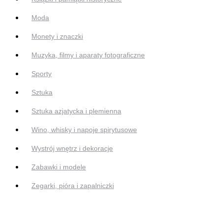
Moda
Monety i znaczki
Muzyka, filmy i aparaty fotograficzne
Sporty
Sztuka
Sztuka azjatycka i plemienna
Wino, whisky i napoje spirytusowe
Wystrój wnętrz i dekoracje
Zabawki i modele
Zegarki, pióra i zapalniczki