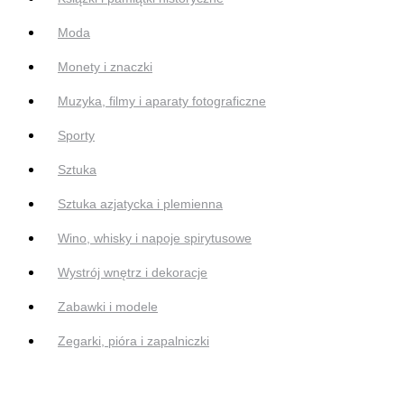
Moda
Monety i znaczki
Muzyka, filmy i aparaty fotograficzne
Sporty
Sztuka
Sztuka azjatycka i plemienna
Wino, whisky i napoje spirytusowe
Wystrój wnętrz i dekoracje
Zabawki i modele
Zegarki, pióra i zapalniczki