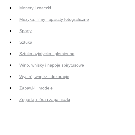
Monety i znaczki
Muzyka, filmy i aparaty fotograficzne
Sporty
Sztuka
Sztuka azjatycka i plemienna
Wino, whisky i napoje spirytusowe
Wystrój wnętrz i dekoracje
Zabawki i modele
Zegarki, pióra i zapalniczki