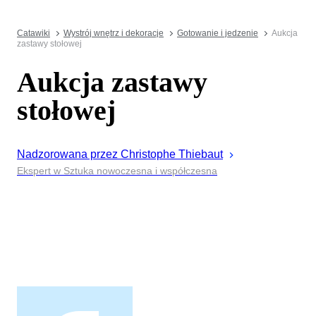
Catawiki
Wystrój wnętrz i dekoracje
Gotowanie i jedzenie
Aukcja
zastawy stołowej
Aukcja zastawy
stołowej
Nadzorowana przez
Christophe
Thiebaut
Ekspert w Sztuka nowoczesna i współczesna