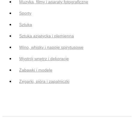
Muzyka, filmy i aparaty fotograficzne
Sporty
Sztuka
Sztuka azjatycka i plemienna
Wino, whisky i napoje spirytusowe
Wystrój wnętrz i dekoracje
Zabawki i modele
Zegarki, pióra i zapalniczki