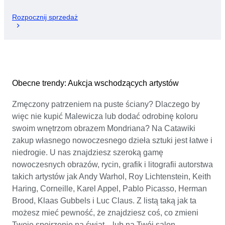
Rozpocznij sprzedaż
Obecne trendy: Aukcja wschodzących artystów
Zmęczony patrzeniem na puste ściany? Dlaczego by
więc nie kupić Malewicza lub dodać odrobinę koloru
swoim wnętrzom obrazem Mondriana? Na Catawiki
zakup własnego nowoczesnego dzieła sztuki jest łatwe i
niedrogie. U nas znajdziesz szeroką gamę
nowoczesnych obrazów, rycin, grafik i litografii autorstwa
takich artystów jak Andy Warhol, Roy Lichtenstein, Keith
Haring, Corneille, Karel Appel, Pablo Picasso, Herman
Brood, Klaas Gubbels i Luc Claus. Z listą taką jak ta
możesz mieć pewność, że znajdziesz coś, co zmieni
Twoje spojrzenie na świat... lub na Twój salon.