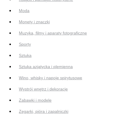
Moda
Monety i znaczki
Muzyka, filmy i aparaty fotograficzne
Sporty
Sztuka
Sztuka azjatycka i plemienna
Wino, whisky i napoje spirytusowe
Wystrój wnętrz i dekoracje
Zabawki i modele
Zegarki, pióra i zapalniczki