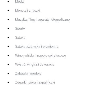
Moda
Monety i znaczki
Muzyka, filmy i aparaty fotograficzne
Sporty
Sztuka
Sztuka azjatycka i plemienna
Wino, whisky i napoje spirytusowe
Wystrój wnętrz i dekoracje
Zabawki i modele
Zegarki, pióra i zapalniczki