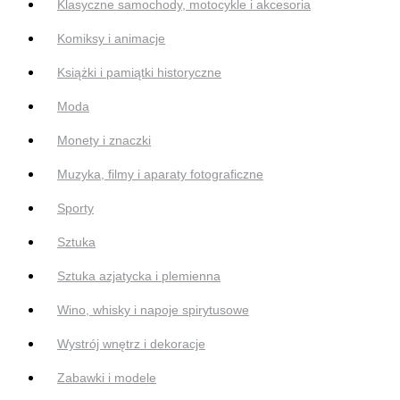
Klasyczne samochody, motocykle i akcesoria
Komiksy i animacje
Książki i pamiątki historyczne
Moda
Monety i znaczki
Muzyka, filmy i aparaty fotograficzne
Sporty
Sztuka
Sztuka azjatycka i plemienna
Wino, whisky i napoje spirytusowe
Wystrój wnętrz i dekoracje
Zabawki i modele