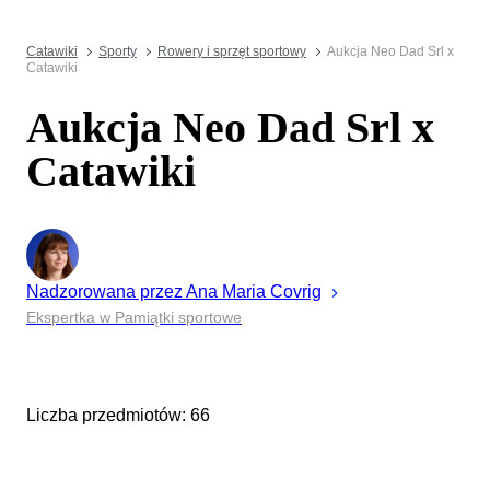
Catawiki
Sporty
Rowery i sprzęt sportowy
Aukcja Neo Dad Srl x
Catawiki
Aukcja Neo Dad Srl x
Catawiki
Nadzorowana przez
Ana Maria
Covrig
Ekspertka w Pamiątki sportowe
Liczba przedmiotów: 66