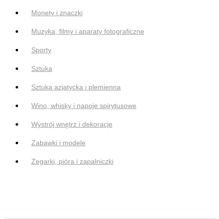
Monety i znaczki
Muzyka, filmy i aparaty fotograficzne
Sporty
Sztuka
Sztuka azjatycka i plemienna
Wino, whisky i napoje spirytusowe
Wystrój wnętrz i dekoracje
Zabawki i modele
Zegarki, pióra i zapalniczki