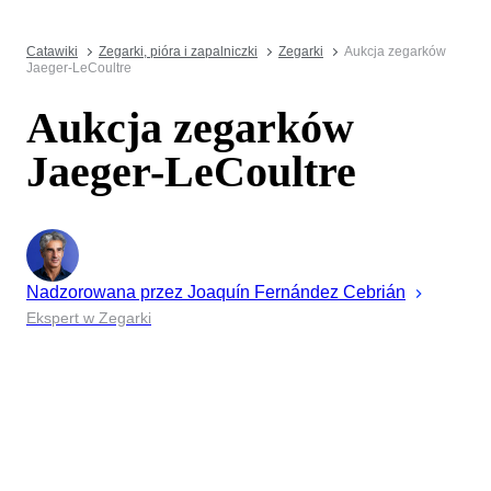
Catawiki
Zegarki, pióra i zapalniczki
Zegarki
Aukcja zegarków
Jaeger-LeCoultre
Aukcja zegarków
Jaeger-LeCoultre
Nadzorowana przez
Joaquín
Fernández Cebrián
Ekspert w Zegarki