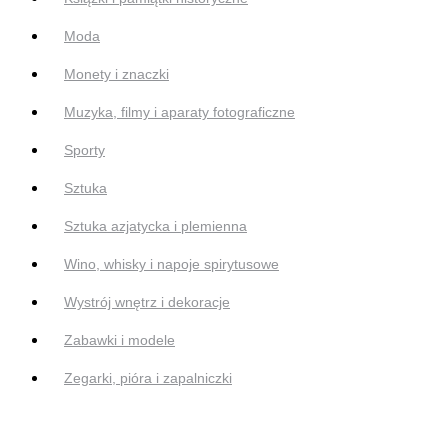
Moda
Monety i znaczki
Muzyka, filmy i aparaty fotograficzne
Sporty
Sztuka
Sztuka azjatycka i plemienna
Wino, whisky i napoje spirytusowe
Wystrój wnętrz i dekoracje
Zabawki i modele
Zegarki, pióra i zapalniczki